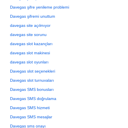
Davegas şifre yenileme problemi
Davegas şifremi unuttum
davegas site açılmıyor
davegas site sorunu
davegas slot kazançları
davegas slot makinesi
davegas slot oyunları
Davegas slot seçenekleri
Davegas slot turnuvaları
Davegas SMS bonusları
Davegas SMS doğrulama
Davegas SMS hizmeti
Davegas SMS mesajlar
Davegas sms onayı