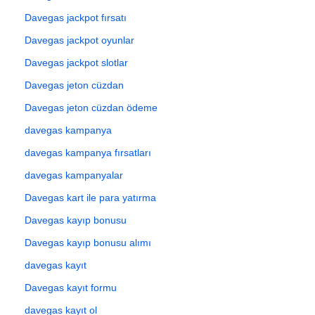
Davegas jackpot fırsatı
Davegas jackpot oyunlar
Davegas jackpot slotlar
Davegas jeton cüzdan
Davegas jeton cüzdan ödeme
davegas kampanya
davegas kampanya fırsatları
davegas kampanyalar
Davegas kart ile para yatırma
Davegas kayıp bonusu
Davegas kayıp bonusu alımı
davegas kayıt
Davegas kayıt formu
davegas kayıt ol