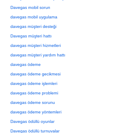
Davegas mobil sorun
davegas mobil uygulama
davegas müşteri desteği
Davegas müşteri hattı
davegas müşteri hizmetleri
davegas müşteri yardım hattı
davegas ödeme
davegas ödeme gecikmesi
davegas ödeme işlemleri
davegas ödeme problemi
davegas ödeme sorunu
davegas ödeme yöntemleri
Davegas ödüllü oyunlar
Davegas ödüllü turnuvalar