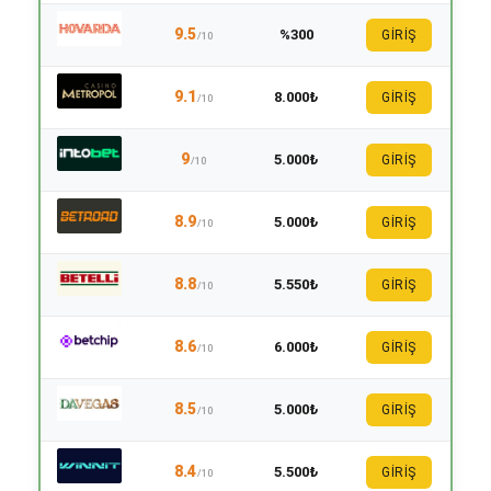
9.5
%300
GİRİŞ
/10
9.1
8.000₺
GİRİŞ
/10
9
5.000₺
GİRİŞ
/10
8.9
5.000₺
GİRİŞ
/10
8.8
5.550₺
GİRİŞ
/10
8.6
6.000₺
GİRİŞ
/10
8.5
5.000₺
GİRİŞ
/10
8.4
5.500₺
GİRİŞ
/10