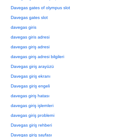
Davegas gates of olympus slot
Davegas gates slot
davegas giris
davegas giris adresi
davegas giriş adresi
davegas giriş adresi bilgileri
Davegas giriş arayüzü
Davegas giriş ekranı
Davegas giriş engeli
davegas giriş hatası
davegas giriş işlemleri
davegas giriş problemi
Davegas giriş rehberi
Davegas giriş sayfası