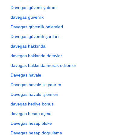
Davegas güvenli yatırım
davegas güvenlik
Davegas güvenlik önlemleri
Davegas güvenlik şartları
davegas hakkında
davegas hakkında detaylar
davegas hakkında merak edilenler
Davegas havale
Davegas havale ile yatırım
Davegas havale işlemleri
davegas hediye bonus
davegas hesap açma
Davegas hesap bloke
Davegas hesap doğrulama