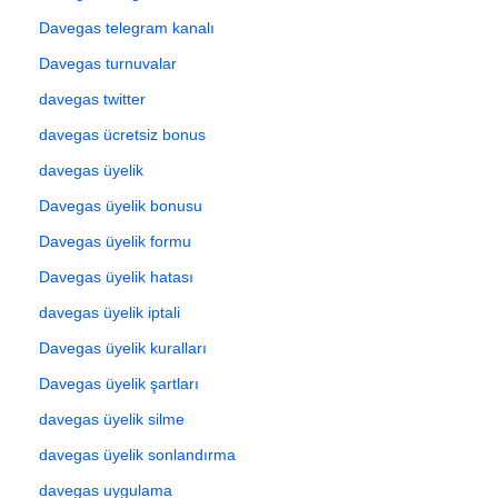
Davegas telegram kanalı
Davegas turnuvalar
davegas twitter
davegas ücretsiz bonus
davegas üyelik
Davegas üyelik bonusu
Davegas üyelik formu
Davegas üyelik hatası
davegas üyelik iptali
Davegas üyelik kuralları
Davegas üyelik şartları
davegas üyelik silme
davegas üyelik sonlandırma
davegas uygulama