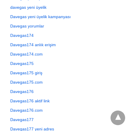
davegas yeni üyelik
Davegas yeni üyelik kampanyası
Davegas yorumlar
Davegas174
Davegas174 anlık erişim
Davegas174.com
Davegas175
Davegas175 giriş
Davegas175.com
Davegas176
Davegas176 aktif link
Davegas176.com
Davegas177
Davegas177 yeni adres