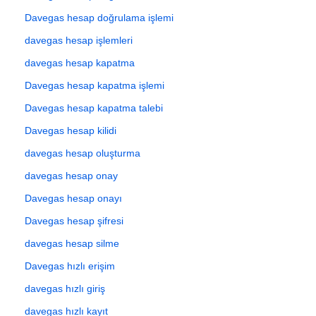
Davegas hesap doğrulama işlemi
davegas hesap işlemleri
davegas hesap kapatma
Davegas hesap kapatma işlemi
Davegas hesap kapatma talebi
Davegas hesap kilidi
davegas hesap oluşturma
davegas hesap onay
Davegas hesap onayı
Davegas hesap şifresi
davegas hesap silme
Davegas hızlı erişim
davegas hızlı giriş
davegas hızlı kayıt