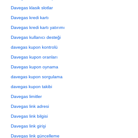
Davegas klasik slotlar
Davegas kredi kartı
Davegas kredi kartı yatırımı
Davegas kullanıcı desteği
davegas kupon kontrolü
Davegas kupon oranları
Davegas kupon oynama
davegas kupon sorgulama
davegas kupon takibi
Davegas limitler
Davegas link adresi
Davegas link bilgisi
Davegas link girişi
Davegas link güncelleme