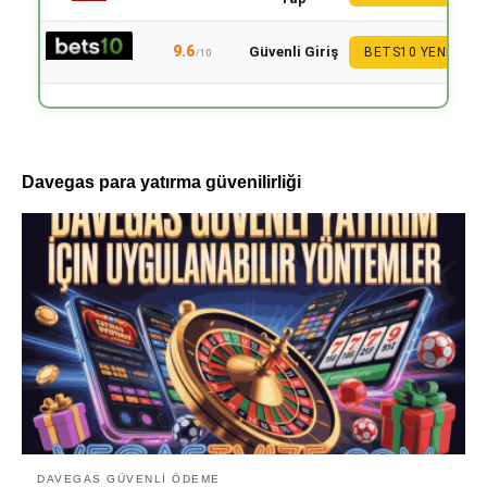
9.6
Güvenli Giriş
BETS10 YENI
/10
Davegas para yatırma güvenilirliği
DAVEGAS GÜVENLI ÖDEME