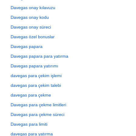
Davegas onay kılavuzu
Davegas onay kodu
Davegas onay süreci
Davegas özel bonuslar
Davegas papara
Davegas papara para yatırma
Davegas papara yatırımı
davegas para çekim işlemi
davegas para çekim talebi
davegas para çekme
Davegas para çekme limitleri
Davegas para çekme süreci
Davegas para limiti
davegas para yatırma