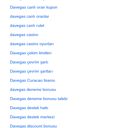
Davegas canlı oran kupon
davegas canlı oranlar
davegas canlı rulet
davegas casino
davegas casino oyunları
Davegas çekim limitleri
Davegas çevrim şartı
Davegas çevrim şartları
Davegas Curacao lisansı
davegas deneme bonusu
Davegas deneme bonusu talebi
Davegas destek hattı
Davegas destek merkezi
Davegas discount bonusu