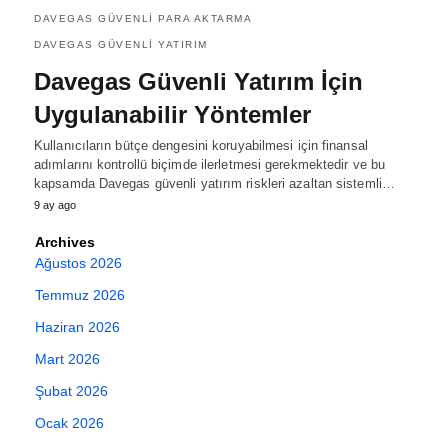
DAVEGAS GÜVENLI PARA AKTARMA
DAVEGAS GÜVENLI YATIRIM
Davegas Güvenli Yatırım İçin
Uygulanabilir Yöntemler
Kullanıcıların bütçe dengesini koruyabilmesi için finansal
adımlarını kontrollü biçimde ilerletmesi gerekmektedir ve bu
kapsamda Davegas güvenli yatırım riskleri azaltan sistemli…
9 ay ago
Archives
Ağustos 2026
Temmuz 2026
Haziran 2026
Mart 2026
Şubat 2026
Ocak 2026