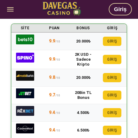
Giriş
SITE
PUAN
BONUS
GIRIŞ
9.9
20.000₺
GİRİŞ
/10
2K USD -
9.9
Sadece
GİRİŞ
/10
Kripto
9.8
20.000₺
GİRİŞ
/10
20Bin TL
9.7
GİRİŞ
/10
Bonus
9.4
4.500₺
GİRİŞ
/10
9.4
6.500₺
GİRİŞ
/10