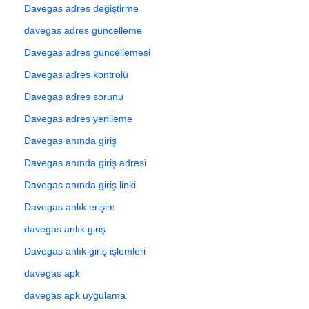
Davegas adres değiştirme
davegas adres güncelleme
Davegas adres güncellemesi
Davegas adres kontrolü
Davegas adres sorunu
Davegas adres yenileme
Davegas anında giriş
Davegas anında giriş adresi
Davegas anında giriş linki
Davegas anlık erişim
davegas anlık giriş
Davegas anlık giriş işlemleri
davegas apk
davegas apk uygulama