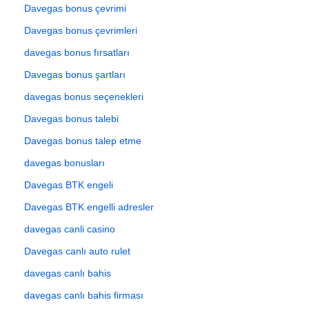
Davegas bonus çevrimi
Davegas bonus çevrimleri
davegas bonus fırsatları
Davegas bonus şartları
davegas bonus seçenekleri
Davegas bonus talebi
Davegas bonus talep etme
davegas bonusları
Davegas BTK engeli
Davegas BTK engelli adresler
davegas canli casino
Davegas canlı auto rulet
davegas canlı bahis
davegas canlı bahis firması