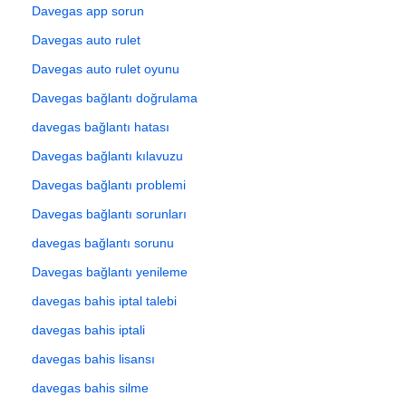
Davegas app sorun
Davegas auto rulet
Davegas auto rulet oyunu
Davegas bağlantı doğrulama
davegas bağlantı hatası
Davegas bağlantı kılavuzu
Davegas bağlantı problemi
Davegas bağlantı sorunları
davegas bağlantı sorunu
Davegas bağlantı yenileme
davegas bahis iptal talebi
davegas bahis iptali
davegas bahis lisansı
davegas bahis silme