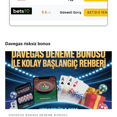
9.6
Güvenli Giriş
BETS10 YENI
/10
Davegas risksiz bonus
DAVEGAS BEDAVA DENEME BONUSU