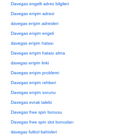
Davegas engelli adres bilgileri
Davegas erişim adresi
davegas erişim adresleri
Davegas erişim engeli
davegas erişim hatası
Davegas erişim hatası alma
davegas erişim linki
Davegas erişim problemi
Davegas erişim rehberi
Davegas erişim sorunu
Davegas evrak talebi
Davegas free spin bonusu
Davegas free spin slot bonusları
davegas futbol bahisleri