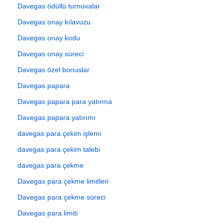
Davegas ödüllü turnuvalar
Davegas onay kılavuzu
Davegas onay kodu
Davegas onay süreci
Davegas özel bonuslar
Davegas papara
Davegas papara para yatırma
Davegas papara yatırımı
davegas para çekim işlemi
davegas para çekim talebi
davegas para çekme
Davegas para çekme limitleri
Davegas para çekme süreci
Davegas para limiti