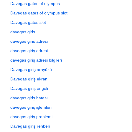
Davegas gates of olympus
Davegas gates of olympus slot
Davegas gates slot
davegas giris
davegas giris adresi
davegas giriş adresi
davegas giriş adresi bilgileri
Davegas giriş arayüzü
Davegas giriş ekranı
Davegas giriş engeli
davegas giriş hatası
davegas giriş işlemleri
davegas giriş problemi
Davegas giriş rehberi