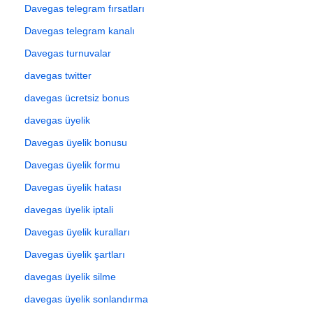
Davegas telegram fırsatları
Davegas telegram kanalı
Davegas turnuvalar
davegas twitter
davegas ücretsiz bonus
davegas üyelik
Davegas üyelik bonusu
Davegas üyelik formu
Davegas üyelik hatası
davegas üyelik iptali
Davegas üyelik kuralları
Davegas üyelik şartları
davegas üyelik silme
davegas üyelik sonlandırma