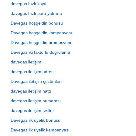
davegas hızlı kayıt
davegas hızlı para yatırma
Davegas hoşgeldin bonusu
Davegas hoşgeldin kampanyası
Davegas hoşgeldin promosyonu
Davegas iki faktörlü doğrulama
davegas iletişim
davegas iletişim adresi
Davegas iletişim çözümleri
davegas iletişim hattı
davegas iletişim numarası
davegas iletişim twitter
Davegas ilk üyelik bonusu
Davegas ilk üyelik kampanyası