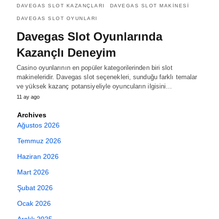
DAVEGAS SLOT KAZANÇLARI
DAVEGAS SLOT MAKINESI
DAVEGAS SLOT OYUNLARI
Davegas Slot Oyunlarında
Kazançlı Deneyim
Casino oyunlarının en popüler kategorilerinden biri slot
makineleridir. Davegas slot seçenekleri, sunduğu farklı temalar
ve yüksek kazanç potansiyeliyle oyuncuların ilgisini…
11 ay ago
Archives
Ağustos 2026
Temmuz 2026
Haziran 2026
Mart 2026
Şubat 2026
Ocak 2026