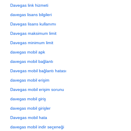
Davegas link hizmeti
davegas lisans bilgileri
Davegas lisans kullanımı
Davegas maksimum limit
Davegas minimum limit
davegas mobil apk
davegas mobil bağlantı
Davegas mobil bağlantı hatası
davegas mobil erişim
Davegas mobil erişim sorunu
davegas mobil giriş
davegas mobil girişler
Davegas mobil hata
davegas mobil indir seçeneği