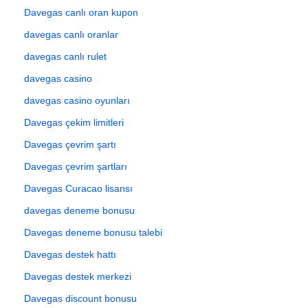
Davegas canlı oran kupon
davegas canlı oranlar
davegas canlı rulet
davegas casino
davegas casino oyunları
Davegas çekim limitleri
Davegas çevrim şartı
Davegas çevrim şartları
Davegas Curacao lisansı
davegas deneme bonusu
Davegas deneme bonusu talebi
Davegas destek hattı
Davegas destek merkezi
Davegas discount bonusu