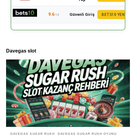
9.6
Güvenli Giriş
BETS10 YENI
/10
Davegas slot
DAVEGAS SUGAR RUSH
DAVEGAS SUGAR RUSH OYUNU