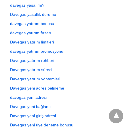
davegas yasal mı?
Davegas yasallık durumu
davegas yatırım bonusu
davegas yatırım fırsatı
Davegas yatırım limitleri
davegas yatırım promosyonu
Davegas yatırım rehberi
Davegas yatırım süreci
Davegas yatırım yöntemleri
Davegas yeni adres belirleme
davegas yeni adresi
Davegas yeni bağlantı
Davegas yeni giriş adresi
Davegas yeni üye deneme bonusu