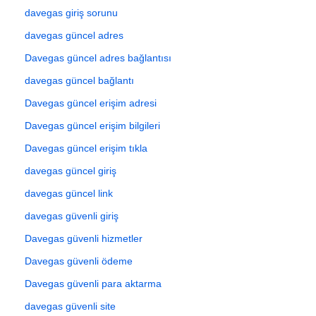
davegas giriş sorunu
davegas güncel adres
Davegas güncel adres bağlantısı
davegas güncel bağlantı
Davegas güncel erişim adresi
Davegas güncel erişim bilgileri
Davegas güncel erişim tıkla
davegas güncel giriş
davegas güncel link
davegas güvenli giriş
Davegas güvenli hizmetler
Davegas güvenli ödeme
Davegas güvenli para aktarma
davegas güvenli site