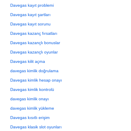
Davegas kayıt problemi
Davegas kayıt şartları
Davegas kayıt sorunu
Davegas kazanç fırsatları
Davegas kazançlı bonuslar
Davegas kazançlı oyunlar
Davegas kilit açma
davegas kimlik doğrulama
Davegas kimlik hesap onayı
Davegas kimlik kontrolü
davegas kimlik onayı
davegas kimlik yükleme
Davegas kısıtlı erişim
Davegas klasik slot oyunları