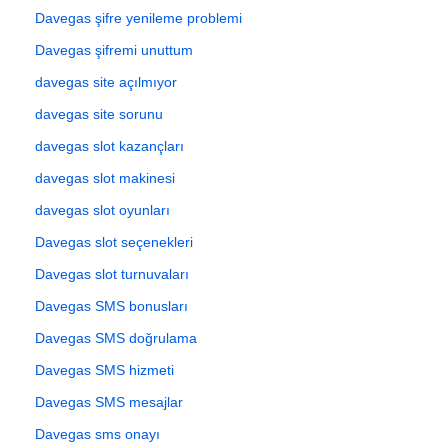
Davegas şifre yenileme problemi
Davegas şifremi unuttum
davegas site açılmıyor
davegas site sorunu
davegas slot kazançları
davegas slot makinesi
davegas slot oyunları
Davegas slot seçenekleri
Davegas slot turnuvaları
Davegas SMS bonusları
Davegas SMS doğrulama
Davegas SMS hizmeti
Davegas SMS mesajlar
Davegas sms onayı