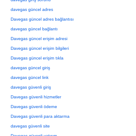
davegas güncel adres
Davegas güncel adres bağlantısı
davegas güncel bağlantı
Davegas güncel erişim adresi
Davegas güncel erişim bilgileri
Davegas güncel erişim tıkla
davegas güncel giriş
davegas güncel link
davegas güvenli giriş
Davegas güvenli hizmetler
Davegas güvenli ödeme
Davegas güvenli para aktarma
davegas güvenli site
Davegas güvenli yatırım