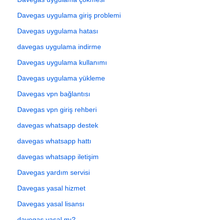
Davegas uygulama giriş problemi
Davegas uygulama hatası
davegas uygulama indirme
Davegas uygulama kullanımı
Davegas uygulama yükleme
Davegas vpn bağlantısı
Davegas vpn giriş rehberi
davegas whatsapp destek
davegas whatsapp hattı
davegas whatsapp iletişim
Davegas yardım servisi
Davegas yasal hizmet
Davegas yasal lisansı
davegas yasal mı?