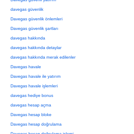
davegas güvenlik
Davegas güvenlik önlemleri
Davegas güvenlik şartları
davegas hakkında
davegas hakkında detaylar
davegas hakkında merak edilenler
Davegas havale
Davegas havale ile yatırım
Davegas havale işlemleri
davegas hediye bonus
davegas hesap açma
Davegas hesap bloke
Davegas hesap doğrulama
Davegas hesap doğrulama işlemi