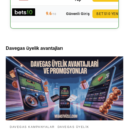
9.6
Güvenli Giriş
BETS10 YENI
/10
Davegas üyelik avantajları
DAVEGAS KAMPANYALAR
DAVEGAS ÜYELIK