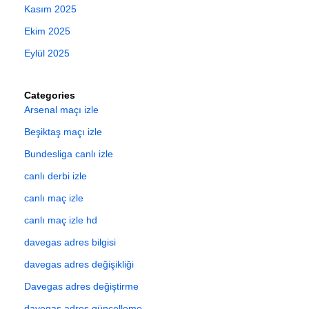
Kasım 2025
Ekim 2025
Eylül 2025
Categories
Arsenal maçı izle
Beşiktaş maçı izle
Bundesliga canlı izle
canlı derbi izle
canlı maç izle
canlı maç izle hd
davegas adres bilgisi
davegas adres değişikliği
Davegas adres değiştirme
davegas adres güncelleme