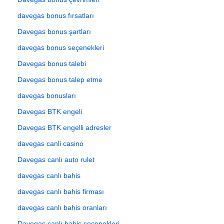
davegas bonus fırsatları
Davegas bonus şartları
davegas bonus seçenekleri
Davegas bonus talebi
Davegas bonus talep etme
davegas bonusları
Davegas BTK engeli
Davegas BTK engelli adresler
davegas canli casino
Davegas canlı auto rulet
davegas canlı bahis
davegas canlı bahis firması
davegas canlı bahis oranları
Davegas canlı bahis seçenekleri