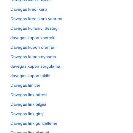
Davegas kredi kartı
Davegas kredi kartı yatırımı
Davegas kullanıcı desteği
davegas kupon kontrolü
Davegas kupon oranları
Davegas kupon oynama
davegas kupon sorgulama
davegas kupon takibi
Davegas limitler
Davegas link adresi
Davegas link bilgisi
Davegas link girişi
Davegas link güncelleme
Davegas link hizmeti