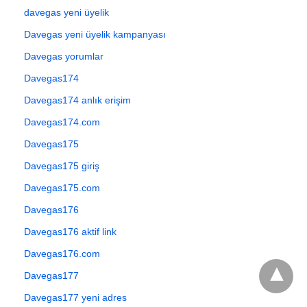
davegas yeni üyelik
Davegas yeni üyelik kampanyası
Davegas yorumlar
Davegas174
Davegas174 anlık erişim
Davegas174.com
Davegas175
Davegas175 giriş
Davegas175.com
Davegas176
Davegas176 aktif link
Davegas176.com
Davegas177
Davegas177 yeni adres