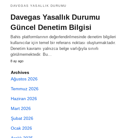
DAVEGAS YASALLIK DURUMU
Davegas Yasallık Durumu
Güncel Denetim Bilgisi
Bahis platformlarının değerlendirilmesinde denetim bilgileri
kullanıcılar için temel bir referans noktası oluşturmaktadır.
Denetim kavramı yalnızca belge varlığıyla sınırlı
görülmemektedir. Bu…
8 ay ago
Archives
Ağustos 2026
Temmuz 2026
Haziran 2026
Mart 2026
Şubat 2026
Ocak 2026
Aralık 2025