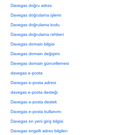
Davegas doğru adres
Davegas doğrulama işlemi
Davegas doğrulama kodu
Davegas doğrulama rehberi
Davegas domain bilgisi
Davegas domain değişimi
Davegas domain güncellemesi
davegas e-posta
Davegas e-posta adresi
davegas e-posta desteği
Davegas e-posta destek
Davegas e-posta kullanımı
Davegas en yeni giriş bilgisi
Davegas engelli adres bilgileri