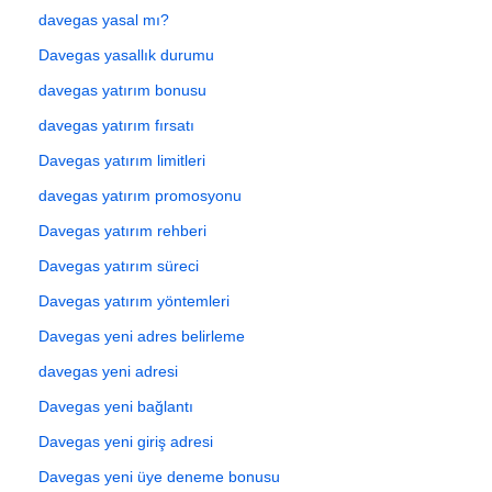
davegas yasal mı?
Davegas yasallık durumu
davegas yatırım bonusu
davegas yatırım fırsatı
Davegas yatırım limitleri
davegas yatırım promosyonu
Davegas yatırım rehberi
Davegas yatırım süreci
Davegas yatırım yöntemleri
Davegas yeni adres belirleme
davegas yeni adresi
Davegas yeni bağlantı
Davegas yeni giriş adresi
Davegas yeni üye deneme bonusu