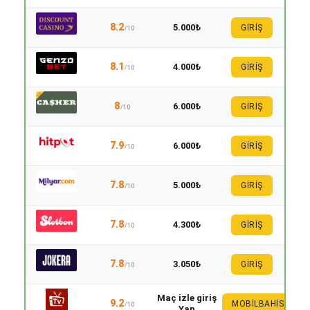
8.2
5.000₺
GİRİŞ
/10
8.1
4.000₺
GİRİŞ
/10
8
6.000₺
GİRİŞ
/10
7.9
6.000₺
GİRİŞ
/10
7.8
5.000₺
GİRİŞ
/10
7.8
4.300₺
GİRİŞ
/10
7.8
3.050₺
GİRİŞ
/10
Maç izle giriş
9.2
MOBILBAHIS
/10
Yap