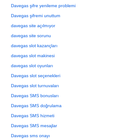
Davegas şifre yenileme problemi
Davegas şifremi unuttum
davegas site açılmıyor
davegas site sorunu
davegas slot kazançları
davegas slot makinesi
davegas slot oyunları
Davegas slot seçenekleri
Davegas slot turnuvaları
Davegas SMS bonusları
Davegas SMS doğrulama
Davegas SMS hizmeti
Davegas SMS mesajlar
Davegas sms onayı