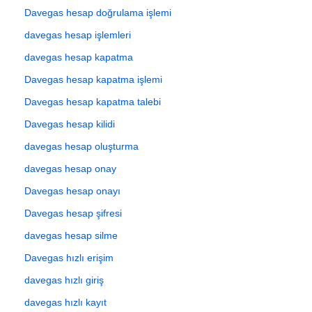
Davegas hesap doğrulama işlemi
davegas hesap işlemleri
davegas hesap kapatma
Davegas hesap kapatma işlemi
Davegas hesap kapatma talebi
Davegas hesap kilidi
davegas hesap oluşturma
davegas hesap onay
Davegas hesap onayı
Davegas hesap şifresi
davegas hesap silme
Davegas hızlı erişim
davegas hızlı giriş
davegas hızlı kayıt