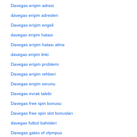
Davegas erişim adresi
davegas erişim adresleri
Davegas erişim engeli
davegas erişim hatası
Davegas erişim hatası alma
davegas erişim linki
Davegas erişim problemi
Davegas erişim rehberi
Davegas erişim sorunu
Davegas evrak talebi
Davegas free spin bonusu
Davegas free spin slot bonusları
davegas futbol bahisleri
Davegas gates of olympus