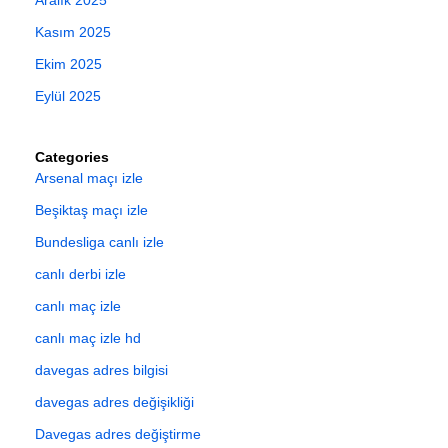
Kasım 2025
Ekim 2025
Eylül 2025
Categories
Arsenal maçı izle
Beşiktaş maçı izle
Bundesliga canlı izle
canlı derbi izle
canlı maç izle
canlı maç izle hd
davegas adres bilgisi
davegas adres değişikliği
Davegas adres değiştirme