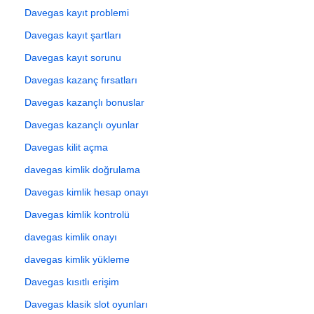
Davegas kayıt problemi
Davegas kayıt şartları
Davegas kayıt sorunu
Davegas kazanç fırsatları
Davegas kazançlı bonuslar
Davegas kazançlı oyunlar
Davegas kilit açma
davegas kimlik doğrulama
Davegas kimlik hesap onayı
Davegas kimlik kontrolü
davegas kimlik onayı
davegas kimlik yükleme
Davegas kısıtlı erişim
Davegas klasik slot oyunları