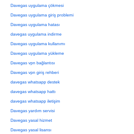
Davegas uygulama çökmesi
Davegas uygulama giriş problemi
Davegas uygulama hatası
davegas uygulama indirme
Davegas uygulama kullanımı
Davegas uygulama yükleme
Davegas vpn bağlantısı
Davegas vpn giriş rehberi
davegas whatsapp destek
davegas whatsapp hattı
davegas whatsapp iletişim
Davegas yardım servisi
Davegas yasal hizmet
Davegas yasal lisansı