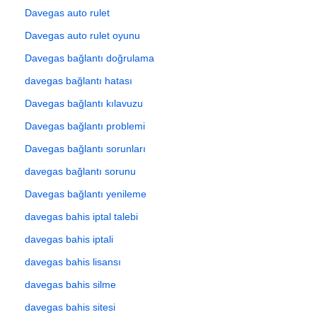
Davegas auto rulet
Davegas auto rulet oyunu
Davegas bağlantı doğrulama
davegas bağlantı hatası
Davegas bağlantı kılavuzu
Davegas bağlantı problemi
Davegas bağlantı sorunları
davegas bağlantı sorunu
Davegas bağlantı yenileme
davegas bahis iptal talebi
davegas bahis iptali
davegas bahis lisansı
davegas bahis silme
davegas bahis sitesi