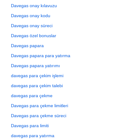
Davegas onay kılavuzu
Davegas onay kodu
Davegas onay süreci
Davegas özel bonuslar
Davegas papara
Davegas papara para yatırma
Davegas papara yatırımı
davegas para çekim işlemi
davegas para çekim talebi
davegas para çekme
Davegas para çekme limitleri
Davegas para çekme süreci
Davegas para limiti
davegas para yatırma