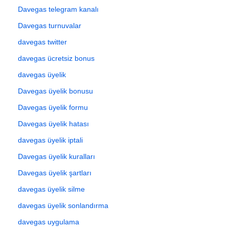
Davegas telegram kanalı
Davegas turnuvalar
davegas twitter
davegas ücretsiz bonus
davegas üyelik
Davegas üyelik bonusu
Davegas üyelik formu
Davegas üyelik hatası
davegas üyelik iptali
Davegas üyelik kuralları
Davegas üyelik şartları
davegas üyelik silme
davegas üyelik sonlandırma
davegas uygulama