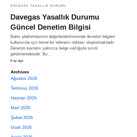
DAVEGAS YASALLIK DURUMU
Davegas Yasallık Durumu
Güncel Denetim Bilgisi
Bahis platformlarının değerlendirilmesinde denetim bilgileri
kullanıcılar için temel bir referans noktası oluşturmaktadır.
Denetim kavramı yalnızca belge varlığıyla sınırlı
görülmemektedir. Bu…
8 ay ago
Archives
Ağustos 2026
Temmuz 2026
Haziran 2026
Mart 2026
Şubat 2026
Ocak 2026
Aralık 2025