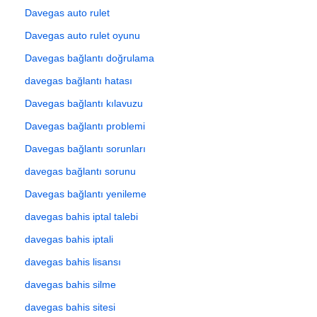
Davegas auto rulet
Davegas auto rulet oyunu
Davegas bağlantı doğrulama
davegas bağlantı hatası
Davegas bağlantı kılavuzu
Davegas bağlantı problemi
Davegas bağlantı sorunları
davegas bağlantı sorunu
Davegas bağlantı yenileme
davegas bahis iptal talebi
davegas bahis iptali
davegas bahis lisansı
davegas bahis silme
davegas bahis sitesi