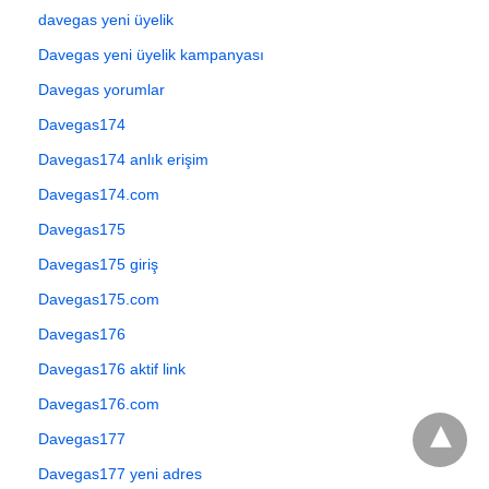
davegas yeni üyelik
Davegas yeni üyelik kampanyası
Davegas yorumlar
Davegas174
Davegas174 anlık erişim
Davegas174.com
Davegas175
Davegas175 giriş
Davegas175.com
Davegas176
Davegas176 aktif link
Davegas176.com
Davegas177
Davegas177 yeni adres