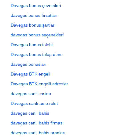
Davegas bonus çevrimleri
davegas bonus fırsatları
Davegas bonus şartları
davegas bonus seçenekleri
Davegas bonus talebi
Davegas bonus talep etme
davegas bonusları
Davegas BTK engeli
Davegas BTK engelli adresler
davegas canli casino
Davegas canlı auto rulet
davegas canlı bahis
davegas canlı bahis firması
davegas canlı bahis oranları