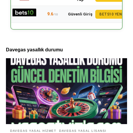
9.6
Güvenli Giriş
BETS10 YENI
/10
Davegas yasallık durumu
DAVEGAS YASAL HIZMET
DAVEGAS YASAL LISANSI