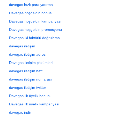
davegas hızlı para yatırma
Davegas hoşgeldin bonusu
Davegas hoşgeldin kampanyası
Davegas hoşgeldin promosyonu
Davegas iki faktörlü doğrulama
davegas iletişim
davegas iletişim adresi
Davegas iletişim çözümleri
davegas iletişim hattı
davegas iletişim numarası
davegas iletişim twitter
Davegas ilk üyelik bonusu
Davegas ilk üyelik kampanyası
davegas indir