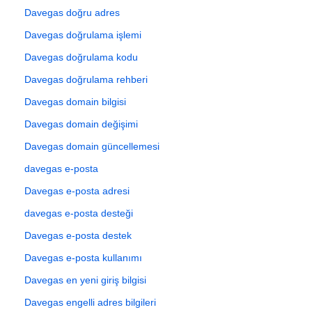
Davegas doğru adres
Davegas doğrulama işlemi
Davegas doğrulama kodu
Davegas doğrulama rehberi
Davegas domain bilgisi
Davegas domain değişimi
Davegas domain güncellemesi
davegas e-posta
Davegas e-posta adresi
davegas e-posta desteği
Davegas e-posta destek
Davegas e-posta kullanımı
Davegas en yeni giriş bilgisi
Davegas engelli adres bilgileri