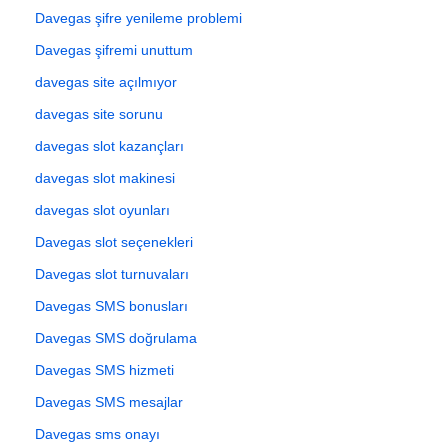
Davegas şifre yenileme problemi
Davegas şifremi unuttum
davegas site açılmıyor
davegas site sorunu
davegas slot kazançları
davegas slot makinesi
davegas slot oyunları
Davegas slot seçenekleri
Davegas slot turnuvaları
Davegas SMS bonusları
Davegas SMS doğrulama
Davegas SMS hizmeti
Davegas SMS mesajlar
Davegas sms onayı