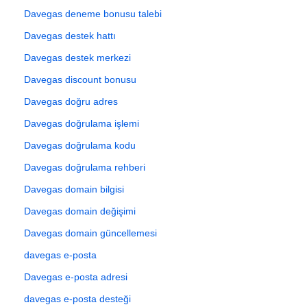
Davegas deneme bonusu talebi
Davegas destek hattı
Davegas destek merkezi
Davegas discount bonusu
Davegas doğru adres
Davegas doğrulama işlemi
Davegas doğrulama kodu
Davegas doğrulama rehberi
Davegas domain bilgisi
Davegas domain değişimi
Davegas domain güncellemesi
davegas e-posta
Davegas e-posta adresi
davegas e-posta desteği