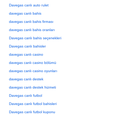
Davegas canlı auto rulet
davegas canlı bahis
davegas canlı bahis firması
davegas canlı bahis oranları
Davegas canlı bahis seçenekleri
Davegas canlı bahisler
davegas canlı casino
davegas canlı casino bölümü
davegas canlı casino oyunları
davegas canlı destek
davegas canlı destek hizmeti
Davegas canlı futbol
Davegas canlı futbol bahisleri
Davegas canlı futbol kuponu