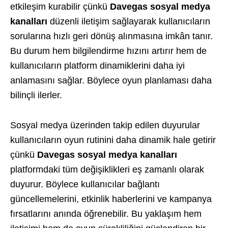
etkileşim kurabilir çünkü
Davegas sosyal medya
kanalları
düzenli iletişim sağlayarak kullanıcıların
sorularına hızlı geri dönüş alınmasına imkân tanır.
Bu durum hem bilgilendirme hızını artırır hem de
kullanıcıların platform dinamiklerini daha iyi
anlamasını sağlar. Böylece oyun planlaması daha
bilinçli ilerler.
Sosyal medya üzerinden takip edilen duyurular
kullanıcıların oyun rutinini daha dinamik hale getirir
çünkü
Davegas sosyal medya kanalları
platformdaki tüm değişiklikleri eş zamanlı olarak
duyurur. Böylece kullanıcılar bağlantı
güncellemelerini, etkinlik haberlerini ve kampanya
fırsatlarını anında öğrenebilir. Bu yaklaşım hem