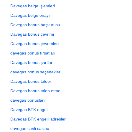
Davegas belge işlemleri
Davegas belge onayı
Davegas bonus başvurusu
Davegas bonus çevrimi
Davegas bonus çevrimleri
davegas bonus fırsatları
Davegas bonus şartları
davegas bonus seçenekleri
Davegas bonus talebi
Davegas bonus talep etme
davegas bonusları
Davegas BTK engeli
Davegas BTK engelli adresler
davegas canli casino