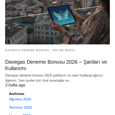
DAVEGAS DENEME BONUSU
ONLINE BAHIS
Davegas Deneme Bonusu 2026 – Şartları ve
Kullanımı
Davegas deneme bonusu 2026 şartlarını ve nasıl kullanacağınızı
öğrenin. Yeni üyeler için özel avantajlar ve…
3 hafta ago
Archives
Ağustos 2026
Temmuz 2026