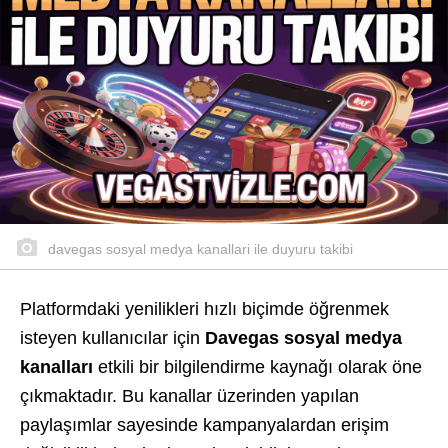
davegas sosyal medya kanallari ile duyuru takibi
Platformdaki yenilikleri hızlı biçimde öğrenmek
isteyen kullanıcılar için
Davegas sosyal medya
kanalları
etkili bir bilgilendirme kaynağı olarak öne
çıkmaktadır. Bu kanallar üzerinden yapılan
paylaşımlar sayesinde kampanyalardan erişim