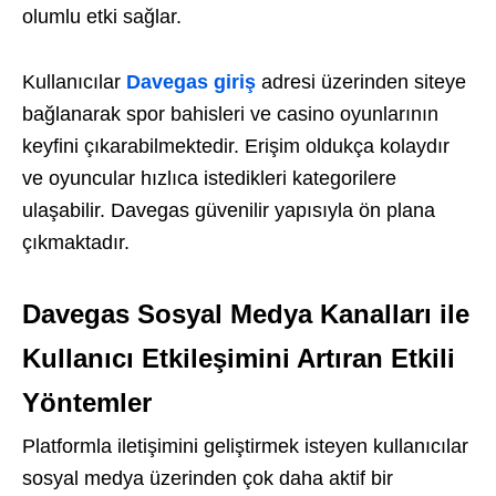
olumlu etki sağlar.
Kullanıcılar
Davegas giriş
adresi üzerinden siteye
bağlanarak spor bahisleri ve casino oyunlarının
keyfini çıkarabilmektedir. Erişim oldukça kolaydır
ve oyuncular hızlıca istedikleri kategorilere
ulaşabilir. Davegas güvenilir yapısıyla ön plana
çıkmaktadır.
Davegas Sosyal Medya Kanalları ile
Kullanıcı Etkileşimini Artıran Etkili
Yöntemler
Platformla iletişimini geliştirmek isteyen kullanıcılar
sosyal medya üzerinden çok daha aktif bir