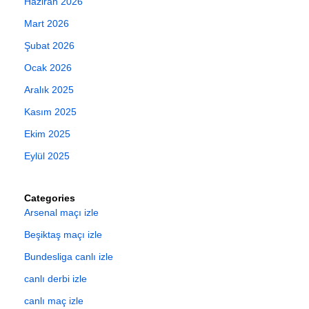
Haziran 2026
Mart 2026
Şubat 2026
Ocak 2026
Aralık 2025
Kasım 2025
Ekim 2025
Eylül 2025
Categories
Arsenal maçı izle
Beşiktaş maçı izle
Bundesliga canlı izle
canlı derbi izle
canlı maç izle