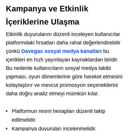
Kampanya ve Etkinlik
İçeriklerine Ulaşma
Etkinlik duyurularını düzenli inceleyen kullanıcılar
platformdaki fırsatları daha rahat değerlendirebilir
çünkü
Davegas sosyal medya kanalları
bu
içerikleri en hızlı yayınlayan kaynaklardan biridir.
Bu nedenle kullanıcıların sosyal medya takibi
yapması, oyun dönemlerine göre hareket etmesini
kolaylaştırır ve mevcut promosyon seçeneklerini
daha doğru analiz etmeyi mümkün kılar.
Platformun resmi hesapları düzenli takip
edilmelidir.
Kampanya duyuruları incelenmelidir.