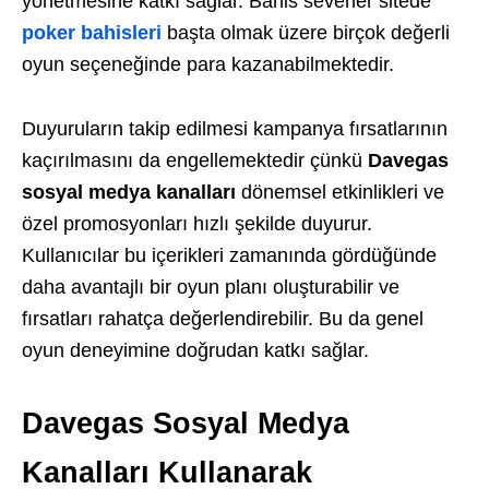
yönetmesine katkı sağlar. Bahis severler sitede
poker bahisleri
başta olmak üzere birçok değerli
oyun seçeneğinde para kazanabilmektedir.
Duyuruların takip edilmesi kampanya fırsatlarının
kaçırılmasını da engellemektedir çünkü
Davegas
sosyal medya kanalları
dönemsel etkinlikleri ve
özel promosyonları hızlı şekilde duyurur.
Kullanıcılar bu içerikleri zamanında gördüğünde
daha avantajlı bir oyun planı oluşturabilir ve
fırsatları rahatça değerlendirebilir. Bu da genel
oyun deneyimine doğrudan katkı sağlar.
Davegas Sosyal Medya
Kanalları Kullanarak