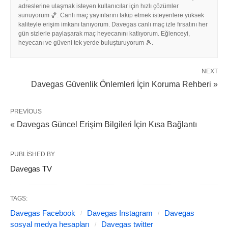
adreslerine ulaşmak isteyen kullanıcılar için hızlı çözümler
sunuyorum 🏀. Canlı maç yayınlarını takip etmek isteyenlere yüksek
kaliteyle erişim imkanı tanıyorum. Davegas canlı maç izle fırsatını her
gün sizlerle paylaşarak maç heyecanını katlıyorum. Eğlenceyi,
heyecanı ve güveni tek yerde buluşturuyorum 🎾.
NEXT
Davegas Güvenlik Önlemleri İçin Koruma Rehberi »
PREVIOUS
« Davegas Güncel Erişim Bilgileri İçin Kısa Bağlantı
PUBLISHED BY
Davegas TV
TAGS:
Davegas Facebook
Davegas Instagram
Davegas
sosyal medya hesapları
Davegas twitter