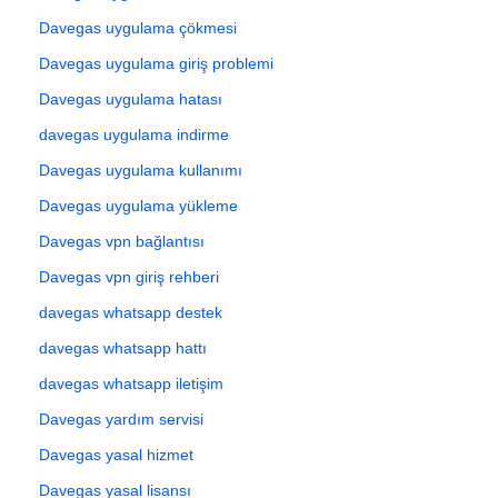
Davegas uygulama çökmesi
Davegas uygulama giriş problemi
Davegas uygulama hatası
davegas uygulama indirme
Davegas uygulama kullanımı
Davegas uygulama yükleme
Davegas vpn bağlantısı
Davegas vpn giriş rehberi
davegas whatsapp destek
davegas whatsapp hattı
davegas whatsapp iletişim
Davegas yardım servisi
Davegas yasal hizmet
Davegas yasal lisansı