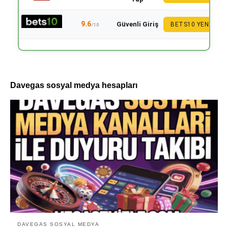
9.6
Güvenli Giriş
BETS10 YENI
/10
Davegas sosyal medya hesapları
DAVEGAS SOSYAL MEDYA