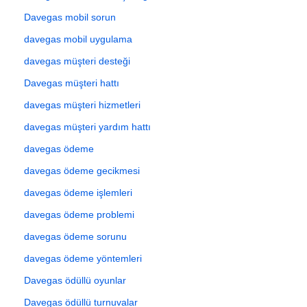
Davegas mobil sorun
davegas mobil uygulama
davegas müşteri desteği
Davegas müşteri hattı
davegas müşteri hizmetleri
davegas müşteri yardım hattı
davegas ödeme
davegas ödeme gecikmesi
davegas ödeme işlemleri
davegas ödeme problemi
davegas ödeme sorunu
davegas ödeme yöntemleri
Davegas ödüllü oyunlar
Davegas ödüllü turnuvalar