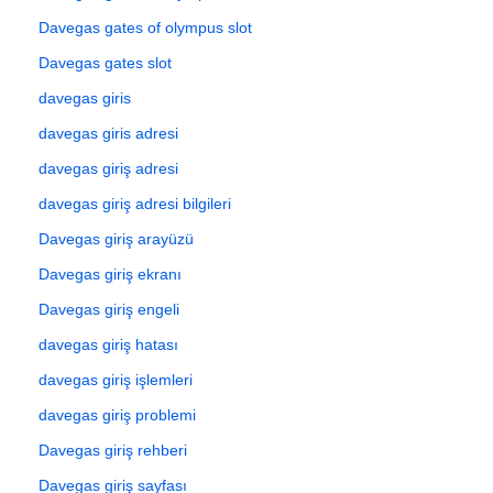
Davegas gates of olympus slot
Davegas gates slot
davegas giris
davegas giris adresi
davegas giriş adresi
davegas giriş adresi bilgileri
Davegas giriş arayüzü
Davegas giriş ekranı
Davegas giriş engeli
davegas giriş hatası
davegas giriş işlemleri
davegas giriş problemi
Davegas giriş rehberi
Davegas giriş sayfası