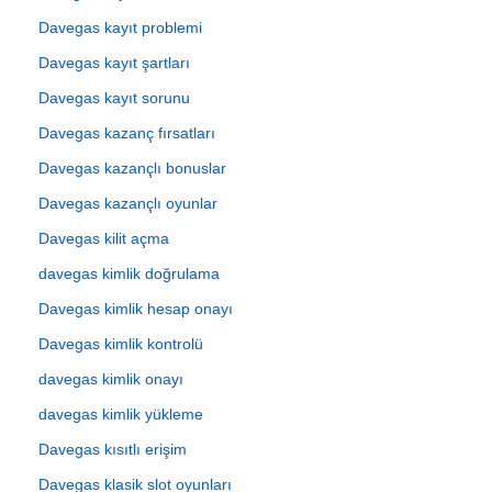
Davegas kayıt problemi
Davegas kayıt şartları
Davegas kayıt sorunu
Davegas kazanç fırsatları
Davegas kazançlı bonuslar
Davegas kazançlı oyunlar
Davegas kilit açma
davegas kimlik doğrulama
Davegas kimlik hesap onayı
Davegas kimlik kontrolü
davegas kimlik onayı
davegas kimlik yükleme
Davegas kısıtlı erişim
Davegas klasik slot oyunları