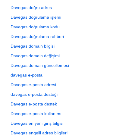
Davegas doğru adres
Davegas doğrulama işlemi
Davegas doğrulama kodu
Davegas doğrulama rehberi
Davegas domain bilgisi
Davegas domain değişimi
Davegas domain güncellemesi
davegas e-posta
Davegas e-posta adresi
davegas e-posta desteği
Davegas e-posta destek
Davegas e-posta kullanımı
Davegas en yeni giriş bilgisi
Davegas engelli adres bilgileri