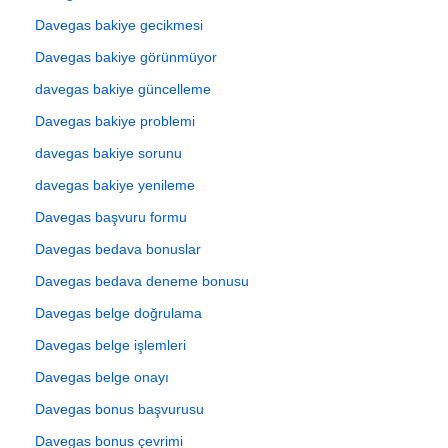
Davegas bakiye gecikmesi
Davegas bakiye görünmüyor
davegas bakiye güncelleme
Davegas bakiye problemi
davegas bakiye sorunu
davegas bakiye yenileme
Davegas başvuru formu
Davegas bedava bonuslar
Davegas bedava deneme bonusu
Davegas belge doğrulama
Davegas belge işlemleri
Davegas belge onayı
Davegas bonus başvurusu
Davegas bonus çevrimi