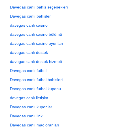
Davegas canlı bahis seçenekleri
Davegas canlı bahisler
davegas canlı casino
davegas canlı casino bölümü
davegas canlı casino oyunları
davegas canlı destek
davegas canlı destek hizmeti
Davegas canlı futbol
Davegas canlı futbol bahisleri
Davegas canlı futbol kuponu
davegas canlı iletişim
Davegas canlı kuponlar
Davegas canlı link
Davegas canlı maç oranları