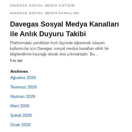
DAVEGAS SOSYAL MEDYA ILETIŞIM
DAVEGAS SOSYAL MEDYA KANALLARI
Davegas Sosyal Medya Kanalları
ile Anlık Duyuru Takibi
Platformdaki yenilikleri hızlı biçimde öğrenmek isteyen
kullanıcılar için Davegas sosyal medya kanalları etkili bir
bilgilendirme kaynağı olarak öne çıkmaktadır. Bu…
8 ay ago
Archives
Ağustos 2026
Temmuz 2026
Haziran 2026
Mart 2026
Şubat 2026
Ocak 2026