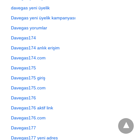
davegas yeni üyelik
Davegas yeni üyelik kampanyası
Davegas yorumlar
Davegas174
Davegas174 anlık erişim
Davegas174.com
Davegas175
Davegas175 giriş
Davegas175.com
Davegas176
Davegas176 aktif link
Davegas176.com
Davegas177
Davegas177 yeni adres