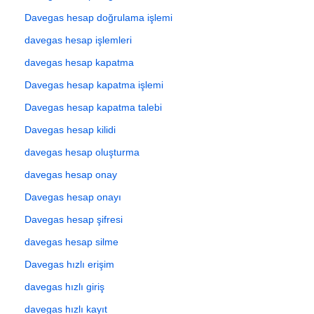
Davegas hesap doğrulama işlemi
davegas hesap işlemleri
davegas hesap kapatma
Davegas hesap kapatma işlemi
Davegas hesap kapatma talebi
Davegas hesap kilidi
davegas hesap oluşturma
davegas hesap onay
Davegas hesap onayı
Davegas hesap şifresi
davegas hesap silme
Davegas hızlı erişim
davegas hızlı giriş
davegas hızlı kayıt