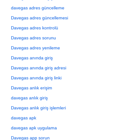
davegas adres güncelleme
Davegas adres güncellemesi
Davegas adres kontrolü
Davegas adres sorunu
Davegas adres yenileme
Davegas anında giriş
Davegas anında giriş adresi
Davegas anında giriş linki
Davegas anlık erişim
davegas anlık giriş
Davegas anlık giriş işlemleri
davegas apk
davegas apk uygulama
Davegas app sorun